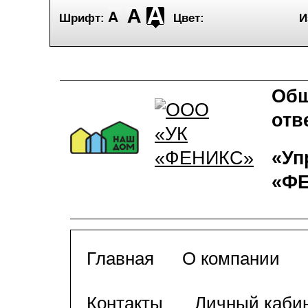
Шрифт:
Цвет:
И
Общ
отв
«Уп
«Ф
Главная
О компании
Контакты
Личный каби