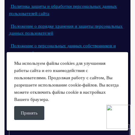
Политика защиты и обработки персональных данных
пользователей сайта
Положение о порядке хранения и защиты персональных
данных пользователей
Положение о персональных данных собственников и
нанимателей
Мы используем файлы cookies для улучшения
Приложение к Положению о персональных данных
работы сайта и его взаимодействия с
собственников
пользователями. Продолжая работу с сайтом, Вы
разрешаете использование cookie-файлов. Вы всегда
Положение о персональных данных работников
можете отключить файлы cookie в настройках
Вашего браузера.
Принять
ГРАФИК РАБОТЫ