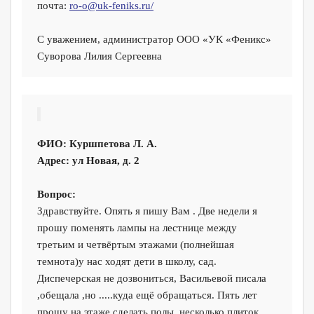
почта:
ro-o@uk-feniks.ru/
С уважением, администратор ООО «УК «Феникс»
Суворова Лилия Сергеевна
ФИО:
Куршпетова Л. А.
Адрес:
ул Новая, д. 2
Вопрос:
Здравствуйте. Опять я пишу Вам . Две недели я
прошу поменять лампы на лестнице между
третьим и четвёртым этажами (полнейшая
темнота)у нас ходят дети в школу, сад.
Диспечерская не дозвониться, Васильевой писала
,обещала ,но .....куда ещё обращаться. Пять лет
прошу на этаже сделать полы ,несколько плиток