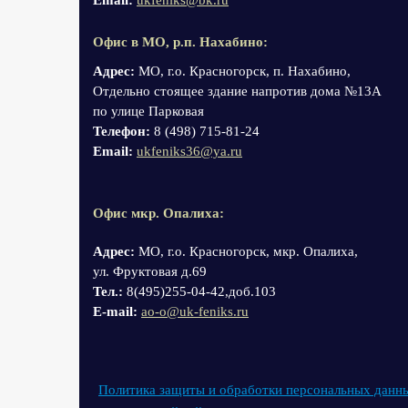
Email:
ukfeniks@bk.ru
Офис в МО, р.п. Нахабино:
Адрес:
МО, г.о. Красногорск, п. Нахабино,
Отдельно стоящее здание напротив дома №13А
по улице Парковая
Телефон:
8 (498) 715-81-24
Email:
ukfeniks36@ya.ru
Офис мкр. Опалиха:
Адрес:
МО, г.о. Красногорск, мкр. Опалиха,
ул. Фруктовая д.69
Тел.:
8(495)255-04-42,доб.103
Е-mail:
ao-o@uk-feniks.ru
Политика защиты и обработки персональных данн