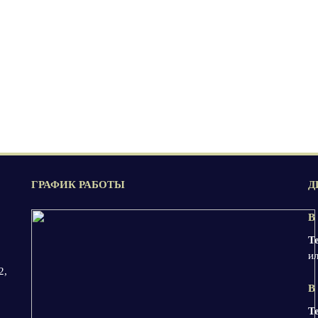
ГРАФИК РАБОТЫ
Д
В
Т
ил
2,
В
Т