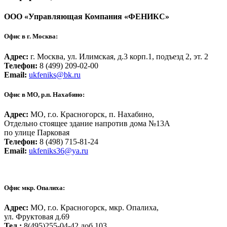
ООО «Управляющая Компания «ФЕНИКС»
Офис в г. Москва:
Адрес:
г. Москва, ул. Илимская, д.3 корп.1, подъезд 2, эт. 2
Телефон:
8 (499) 209-02-00
Email:
ukfeniks@bk.ru
Офис в МО, р.п. Нахабино:
Адрес:
МО, г.о. Красногорск, п. Нахабино,
Отдельно стоящее здание напротив дома №13А
по улице Парковая
Телефон:
8 (498) 715-81-24
Email:
ukfeniks36@ya.ru
Офис мкр. Опалиха:
Адрес:
МО, г.о. Красногорск, мкр. Опалиха,
ул. Фруктовая д.69
Тел.:
8(495)255-04-42,доб.103