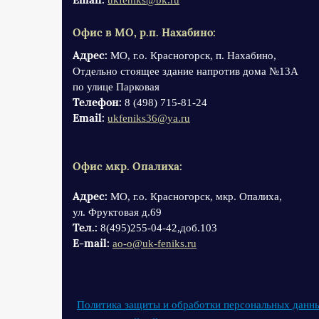
ukfeniks@bk.ru
Офис в МО, р.п. Нахабино:
Адрес:
МО, г.о. Красногорск, п. Нахабино,
Отдельно стоящее здание напротив дома №13А
по улице Парковая
Телефон:
8 (498) 715-81-24
Email:
ukfeniks36@ya.ru
Офис мкр. Опалиха:
Адрес:
МО, г.о. Красногорск, мкр. Опалиха,
ул. Фруктовая д.69
Тел.:
8(495)255-04-42,доб.103
Е-mail:
ao-o@uk-feniks.ru
Политика защиты и обработки персональных данн