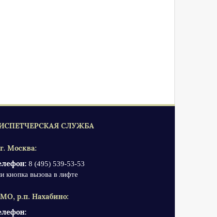
ИСПЕТЧЕРСКАЯ СЛУЖБА
 г. Москва:
елефон:
8 (495) 539-53-53
и кнопка вызова в лифте
 МО, р.п. Нахабино:
елефон: