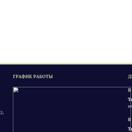
ГРАФИК РАБОТЫ
Д
В
Т
ил
2,
В
Т