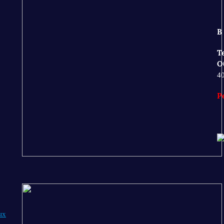
В
Т
О
40
Р
ых