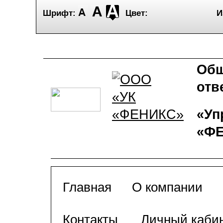
Шрифт:
Цвет:
И
Общ
отв
«Уп
«Ф
Главная
О компании
Контакты
Личный каби