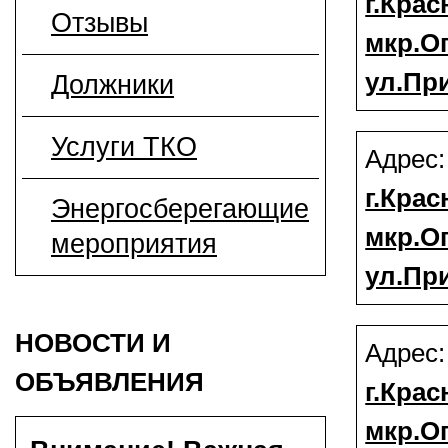
г.Крас
Отзывы
мкр.О
ул.Пр
Должники
Услуги ТКО
Адрес
г.Крас
Энергосберегающие
мкр.О
мероприятия
ул.Пр
НОВОСТИ И
Адрес
ОБЪЯВЛЕНИЯ
г.Крас
мкр.О