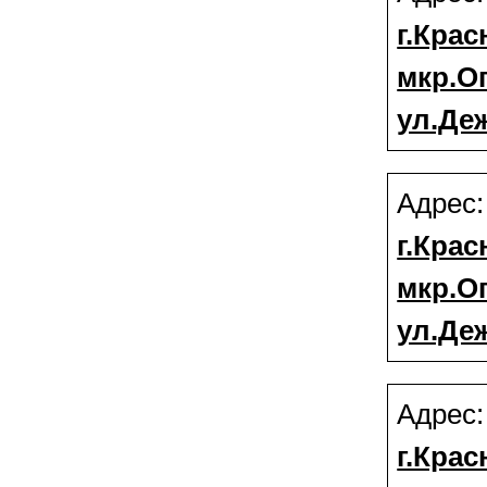
г.Крас
мкр.О
ул.Деж
Адрес
г.Крас
мкр.О
ул.Деж
Адрес
г.Крас